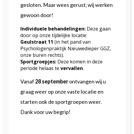
gesloten. Maar wees gerust, wij werken
www.defysiotherapeut.com
.
gewoon door!
U kunt hier een onafhankelijke
Individuele behandelingen:
Deze gaan
klachtenfunctionaris inschakelen die u helpt
door op onze tijdelijke locatie:
bij het indienen van uw klacht. Deze
Geulstraat
11
(in het pand van
Psychologenpraktijk Nieuwedieper GGZ,
bemiddeling is kosteloos. Mocht
onze buren rechts).
bemiddeling niet tot een oplossing leiden,
Sportgroepjes:
Deze komen in deze
periode helaas te
vervallen
.
dan kunt u uw klacht voorleggen aan een
Vanaf
28 september
ontvangen wij u
onafhankelijke geschillencommissie.
graag weer op onze vaste locatie en
Meer informatie over de klachtenregeling
starten ook de sportgroepen weer.
vindt u op de website van
De
Dank voor uw begrip!
Fysiotherapeut
.
Wij streven altijd naar een goede relatie met