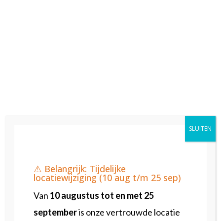
0223 - 785299
info@fysiogeulstraat.nl
Wij streven ernaar om binnen
twee weken
op uw klacht te reageren en samen naar een
oplossing te zoeken.
Externe klachtenregeling
Indien uw klacht niet naar tevredenheid
SLUITEN
wordt opgelost, kunt u gebruikmaken van de
klachtenregeling van
KNGF
(Koninklijk
⚠️ Belangrijk: Tijdelijke
locatiewijziging (10 aug t/m 25 sep)
Nederlands Genootschap voor
Van
10
augustus tot en met 25
Fysiotherapie). Fysio Geulstraat is
september
is onze vertrouwde locatie
aangesloten bij deze klachtenregeling via