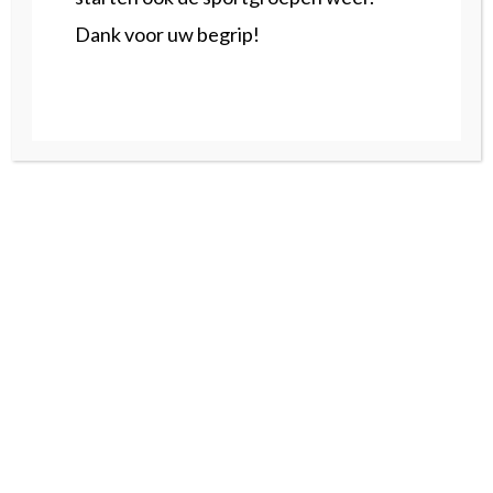
Dank voor uw begrip!
-Een tevreden patient-
Deze therapeuten staan
voor je klaar
Timothy van der Swaluw
Algemeen Fysiotherapie | Geriatrie