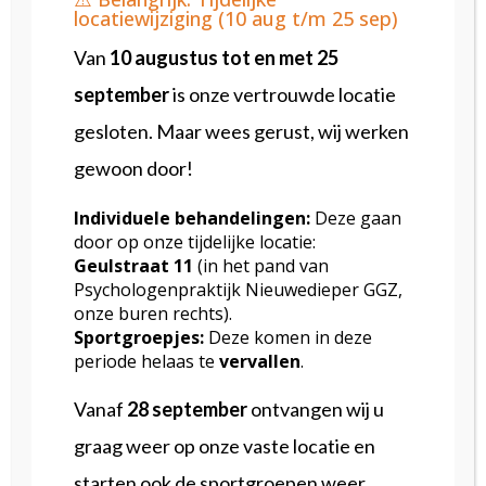
locatiewijziging (10 aug t/m 25 sep)
Van
10
augustus tot en met 25
september
is onze vertrouwde locatie
Reviews
Hoe ervaart men onze zorg?
gesloten. Maar wees gerust, wij werken
gewoon door!
“Zeer fijne praktijk”
Individuele behandelingen:
Deze gaan
door op onze tijdelijke locatie:
"Zeer fijne praktijk waar je je
Geulstraat
11
(in het pand van
meteen welkom voelt. Veel diverse
Psychologenpraktijk Nieuwedieper GGZ,
onze buren rechts).
deskundigheid en aanvulling op
Sportgroepjes:
Deze komen in deze
periode helaas te
vervallen
.
elkaar. Ze maken ook vaak plek voor
je als je iets acuut hebt. Een prettig
Vanaf
28 september
ontvangen wij u
team en bij alle drie kun je goed
graag weer op onze vaste locatie en
terecht!"
starten ook de sportgroepen weer.