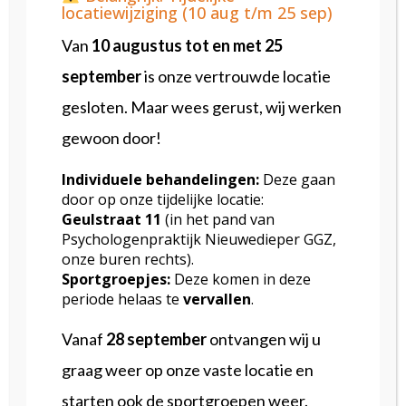
locatiewijziging (10 aug t/m 25 sep)
richting een sterkere en stabielere
Van
10
augustus tot en met 25
toekomst.
september
is onze vertrouwde locatie
gesloten. Maar wees gerust, wij werken
gewoon door!
Opleidingen
Individuele behandelingen:
Deze gaan
door op onze tijdelijke locatie:
Geulstraat
11
(in het pand van

Bachelor Fysiotherapie |
Psychologenpraktijk Nieuwedieper GGZ,
Hogeschool van Amsterdam
onze buren rechts).
2014-2018
Sportgroepjes:
Deze komen in deze

periode helaas te
vervallen
.
Master geriatrie fysiotherapie |
Hogeschool van Utrecht
Vanaf
28 september
ontvangen wij u
2019-2023
graag weer op onze vaste locatie en

Afstudeer onderzoek over
implementatie van valpreventie |
starten ook de sportgroepen weer.